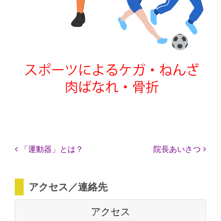
投稿ナビゲーション
「運動器」とは？
院長あいさつ
アクセス／連絡先
アクセス